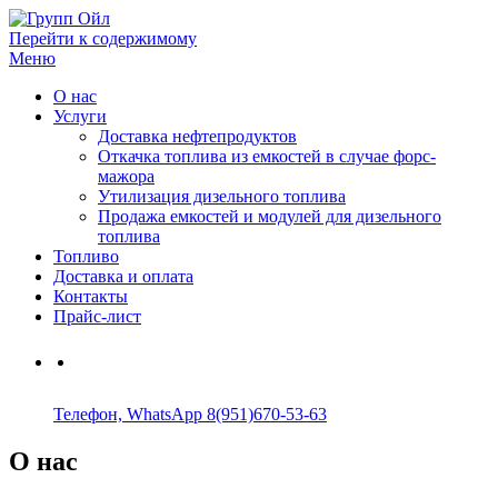
Перейти к содержимому
Групп Ойл
Топливное обеспечение
Меню
О нас
Услуги
Доставка нефтепродуктов
Откачка топлива из емкостей в случае форс-
мажора
Утилизация дизельного топлива
Продажа емкостей и модулей для дизельного
топлива
Топливо
Доставка и оплата
Контакты
Прайс-лист
Телефон, WhatsApp
8(951)670-53-63
О нас